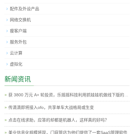
配件及外设产品
网络交换机
瘦客户端
服务外包
云计算
虚拟化
新闻资讯
获 3800 万元 A+ 轮投资，乐摇摇科技利用抓娃娃机做线下版的广点通
传滴滴即将接入ofo，共享单车大战格局或生变
点击在线求助，应答的却都是机器人，这样真的好吗？
美业信息化规模将现，门庭管店为他们提供了一套SaaS管理软件