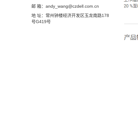
邮 箱：andy_wang@czdell.com.cn
地 址：常州钟楼经济开发区玉龙南路178
号G419号