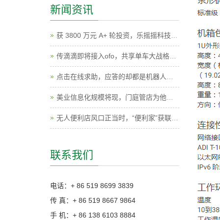
新闻资讯
获 3800 万元 A+ 轮投资，乐摇摇科技利用抓娃娃机做线下版的广点通
传滴滴即将接入ofo，共享单车大战格局或生变
点击在线求助，应答的却都是机器人，这样真的好吗？
美业信息化规模将现，门庭管店为他们提供了一套SaaS管理软件
无人便利店风口正当时，“便利家”获联创永宣冯涛数百万元天使投资
联系我们
电话：+ 86 519 8699 3839
传 真：+ 86 519 8667 9864
手 机：+ 86 138 6103 8884